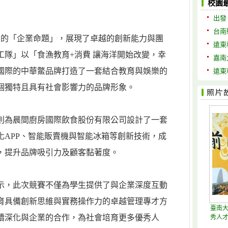
校園
出發
台南
出的「企業命題」，展現了卓越的創新能力與團
遠東
工隊」以「食漁教育+消費 讓海洋開始改變，幸
嘉南
國際的中華鱉品牌打造了一套結合教育與娛樂的
遠東
個獨特且具有社會影響力的品牌形象。
則為晨間廚房國際飲食股份有限公司設計了一套
化APP、智能販賣機與智能冰箱等創新技術，成
，提升品牌吸引力及顧客黏著度。
示，此次競賽不僅為學生提供了與企業深度互動
育具備創新思維與實務操作力的卓越管理專才方
臺南大
續深化與企業的合作，為社會培育更多優秀人
秀人