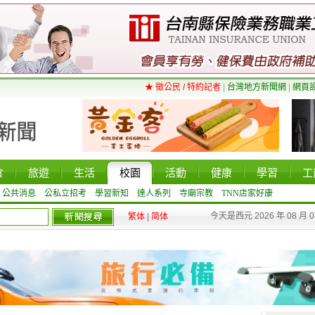
★ 徵公民 / 特約記者
|
台灣地方新聞網
|
網頁
食
旅遊
生活
校園
活動
健康
學習
工
公共消息
公私立招考
學習新知
達人系列
寺廟宗教
TNN店家好康
今天是西元 2026 年 08 月 
繁体
|
简体