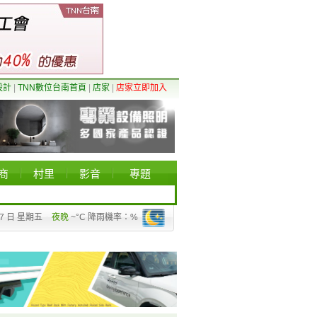
設計
|
TNN數位台南首頁
|
店家
|
店家立即加入
商
村里
影音
專題
07 日 星期五
夜晚
~°C 降雨機率：%