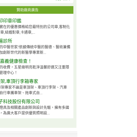
贊助廠商廣告
印印章印鑑
實在的優惠價格給您最特別的公司章,客制化
章,結婚對章,卡通章,...
醫診所
的中醫世家!依據傳統中醫的醫德、醫術兼備
加創新世代的新醫學專業新...
-嘉義健康檢查！
的收費，五星級明亮乾淨溫馨舒適又注重隱
管理中心！
頂架,車頂行李箱專家
ck車架專家不論是車頂架、車頂行李架、汽車
自行車攜車架、拖車式自...
子科技股份有限公司
燈具及相關產品創新與設計先驅，擁有多國
，為廣大客戶提供優質照明設...