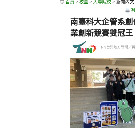
◎
首頁
>
校園
>
大專院校
> 新聞內文
列
南臺科大企管系創
業創新競賽雙冠王
TNN台灣地方新聞／黃緒勳／