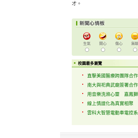
才。
生氣
開心
傷心
無
校園最多瀏覽
直擊美國醫療跨團隊合作 
南大與祀典武廟簽署合作備
用音樂洗滌心靈 嘉鳳獅子
線上情誼化為真實相聚 日
雲科大智慧電動車電控系統