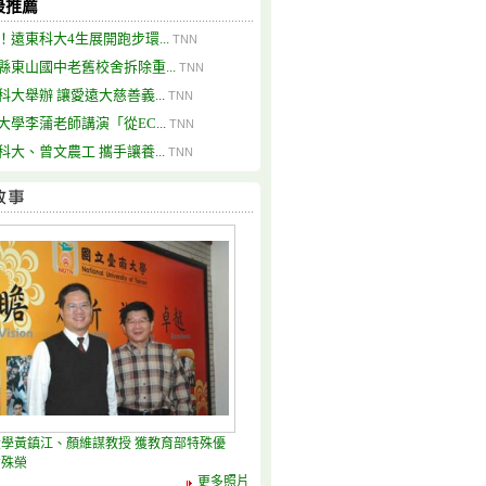
最推薦
！遠東科大4生展開跑步環...
TNN
縣東山國中老舊校舍拆除重...
TNN
科大舉辦 讓愛遠大慈善義...
TNN
大學李蒲老師講演「從EC...
TNN
科大、曾文農工 攜手讓養...
TNN
學黃鎮江、顏維謀教授 獲教育部特殊優
才殊榮
更多照片