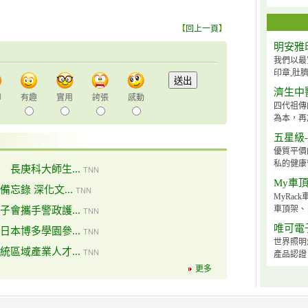
【
回上一頁
】
明安雅
我們以最
印章,肚臍
濟生中
聊
有趣
實用
誇張
感動
四代祖傳
為本，再
五星級
優質平價
私的健康
長庚科大師生...
TNN
My車
忘錄 深化文...
TNN
MyRa
車頂架、
會攜手警政護...
TNN
唯可電
本博多學園參...
TNN
世界照明
區域產業人才...
TNN
產品認證
更多