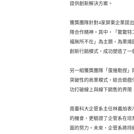
提供創新解決方案。
獲獎團隊針對4家屏東企業提
隊合作精神。其中，「鱉鱉特
福無所不在」為主題，為栗煬
創新行銷模式，成功塑造了一
另一組獲獎團隊「蛋幾勒捏」
突破性的商業模式，結合遊戲
功打破線上與線下銷售的界限
南臺科大企管系主任林義旭表
的機會，更驗證了企管系在培
面的努力。未來，企管系將持