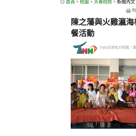
◎
首頁
>
校園
>
大專院校
> 新聞內文
列
陳之藩與火雞瀛海
餐活動
TNN台灣地方新聞／黃緒勳／