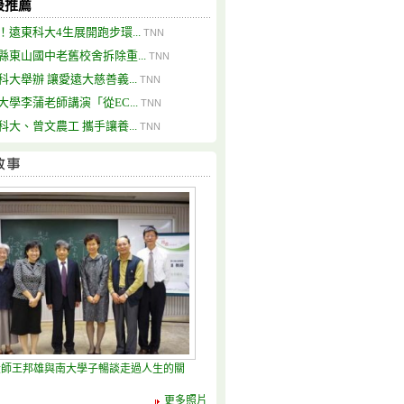
最推薦
！遠東科大4生展開跑步環...
TNN
縣東山國中老舊校舍拆除重...
TNN
科大舉辦 讓愛遠大慈善義...
TNN
大學李蒲老師講演「從EC...
TNN
科大、曾文農工 攜手讓養...
TNN
大師王邦雄與南大學子暢談走過人生的關
更多照片