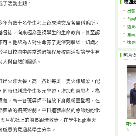
校園
成了活動主題。
出發
台南
今年有數十名學生考上台成清交及各醫科系所。
遠東
基督徒，向來極為重視學生的生命教育，甚至認
嘉南
不可。他認為人對生命有了更深刻體認，知識才
遠東
於平日校園中經常透過課程及校園活動讓學生有
考人與自然的關係。
餐推出火雞大餐，高一各班每班一隻火雞加菜，配
，同時也刺激學生多元學習，增加創意思考。為
意義，高一各班導師不惜放下身段粉墨登場，在
節典故的搞笑短劇。平日道貌岸然的導師紛紛化
和五月花號上的船長跟清教徒，在學生high翻天
國學
將感恩的意涵與學生分享。
卡