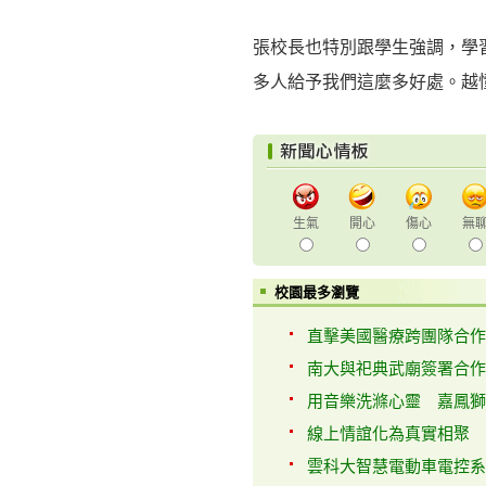
張校長也特別跟學生強調，學
多人給予我們這麼多好處。越
生氣
開心
傷心
無
校園最多瀏覽
直擊美國醫療跨團隊合作 
南大與祀典武廟簽署合作備
用音樂洗滌心靈 嘉鳳獅子
線上情誼化為真實相聚 日
雲科大智慧電動車電控系統