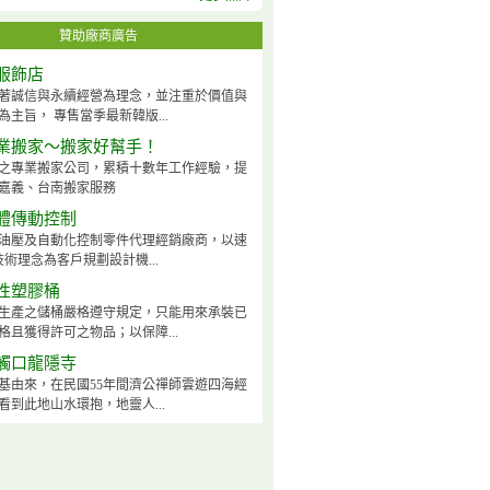
贊助廠商廣告
服飾店
著誠信與永續經營為理念，並注重於價值與
為主旨， 專售當季最新韓版...
業搬家～搬家好幫手！
之專業搬家公司，累積十數年工作經驗，提
嘉義、台南搬家服務
體傳動控制
油壓及自動化控制零件代理經銷廠商，以速
技術理念為客戶規劃設計機...
性塑膠桶
生產之儲桶嚴格遵守規定，只能用來承裝已
格且獲得許可之物品；以保障...
觸口龍隱寺
基由來，在民國55年間濟公禪師雲遊四海經
看到此地山水環抱，地靈人...