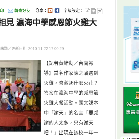
印
轉寄好友
分享：
字級設定：
相見 瀛海中學感恩節火雞大
更新日期: 2010-11-22 17:00:29
【記者黃緒勳／台南報
導】當名作家陳之藩遇到
火雞，會激起什麼火花？
答案在瀛海中學的感恩節
火雞大餐活動。國文課本
中「謝天」的名言「要感
謝的人太多，只有謝天
吧！」出現在該校一年一