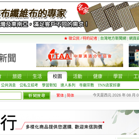
★ 徵公民 / 特約記者
|
台灣地方新聞網
|
網頁
食
旅遊
生活
校園
活動
健康
學習
工
公共消息
公私立招考
學習新知
達人系列
寺廟宗教
TNN店家好康
今天是西元 2026 年 08 月 
繁体
|
简体