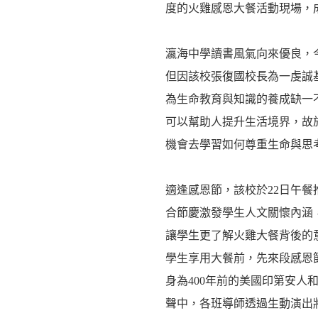
度的火雞感恩大餐活動現場，
瀛海中學讀書風氣向來優良，
但因該校張復國校長為一虔誠
為生命教育與知識的養成缺一
可以幫助人提升生活境界，故
機會去學習如何尊重生命與思
適逢感恩節，該校於22日午
合節慶激發學生人文關懷內涵
讓學生更了解火雞大餐背後的
學生享用大餐前，先來段感恩
身為400年前的美國印第安人
聲中，各班導師透過生動演出