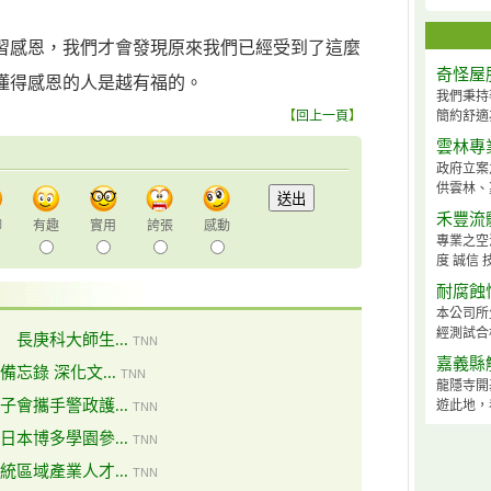
習感恩，我們才會發現原來我們已經受到了這麼
奇怪屋
懂得感恩的人是越有福的。
我們秉持
【
回上一頁
】
簡約舒適
雲林專
政府立案
供雲林、
禾豐流
聊
有趣
實用
誇張
感動
專業之空
度 誠信 
耐腐蝕
本公司所
經測試合
長庚科大師生...
TNN
嘉義縣
忘錄 深化文...
TNN
龍隱寺開
會攜手警政護...
遊此地，
TNN
本博多學園參...
TNN
區域產業人才...
TNN