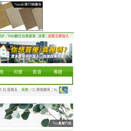
設計
|
TNN數位台南首頁
|
店家
|
店家立即加入
商
村里
影音
專題
07 日 星期五
夜晚
~°C 降雨機率：%