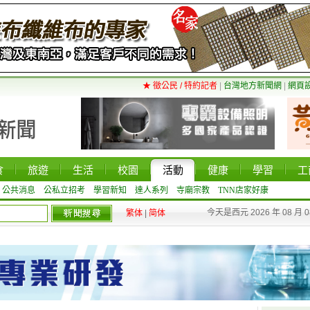
★ 徵公民 / 特約記者
|
台灣地方新聞網
|
網頁
食
旅遊
生活
校園
活動
健康
學習
工
公共消息
公私立招考
學習新知
達人系列
寺廟宗教
TNN店家好康
今天是西元 2026 年 08 月 
繁体
|
简体