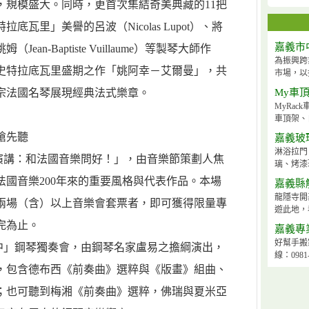
，規模盛大。同時，更首次集結奇美典藏的11把
瓦里」美譽的呂波（Nicolas Lupot）、將
嘉義市
an-Baptiste Vuillaume）等製琴大師作
為振興跨
史特拉底瓦里盛期之作「姚阿幸－艾爾曼」，共
市場，以
正宗法國名琴展現經典法式樂章。
My車
MyRa
車頂架、
搶先聽
嘉義玻
淋浴拉門
題演講：和法國音樂問好！」，由音樂節策劃人焦
璃、烤漆
國音樂200年來的重要風格與代表作品。本場
嘉義縣
龍隱寺開
兩場（含）以上音樂會套票者，即可獲得限量專
遊此地，
完為止。
嘉義專
好幫手搬
掌中」鋼琴獨奏會，由鋼琴名家盧易之擔綱演出，
線：0981-
，包含德布西《前奏曲》選粹與《版畫》組曲、
；也可聽到梅湘《前奏曲》選粹，佛瑞與夏米亞