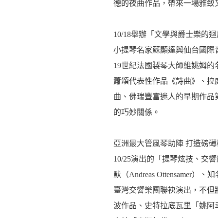
德的夜曲作品，帶來一場雅致
10/18舉辦「文學與爵士樂
小提琴名家蘇顯達與仙台國際
19世紀法國製琴大師維姚姆
蕭頌代表性作品《詩曲》、拉
曲、佛瑞豐富迷人的早期作品
的巧妙關係。
亞洲最大管風琴助陣 打造磅礡
10/25演出的「提琴炫技、
默（Andreas Ottensa
臺灣交響樂團聯袂演出，不但
波作品、史特拉底瓦里「姚阿