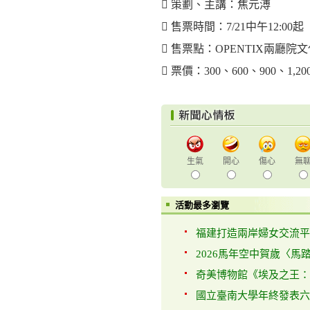
 策劃、主講：焦元溥
 售票時間：7/21中午12:00起
 售票點：OPENTIX兩廳院
 票價：300、600、900、1,20
生氣
開心
傷心
無
活動最多瀏覽
福建打造兩岸婦女交流平台 
2026馬年空中賀歲〈馬踏
奇美博物館《埃及之王：法
國立臺南大學年終發表六學