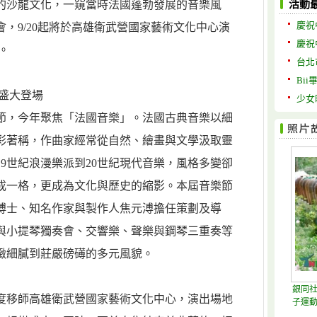
的沙龍文化，一窺當時法國蓬勃發展的音樂風
活動
慶祝
會，9/20起將於高雄衛武營國家藝術文化中心演
慶祝
。
台北
Bii
盛大登場
少女
節，今年聚焦「法國音樂」。法國古典音樂以細
彩著稱，作曲家經常從自然、繪畫與文學汲取靈
9世紀浪漫樂派到20世紀現代音樂，風格多變卻
成一格，更成為文化與歷史的縮影。本屆音樂節
博士、知名作家與製作人焦元溥擔任策劃及導
與小提琴獨奏會、交響樂、聲樂與鋼琴三重奏等
緻細膩到莊嚴磅礡的多元風貌。
銀同社
度移師高雄衛武營國家藝術文化中心，演出場地
子運