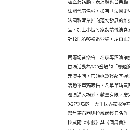
涵蓋演講廳、表演廳與音樂廳
法國代表名琴，如有「法國史特拉底
法國製琴業推向蓬勃發展的維姚姆（Je
品，加上小提琴家魏靖儀演奏
計12把名琴輪番登場，藉由
買兩場音樂會 名家專題演講
首場活動為9/20登場的「專
元溥主講，帶領觀眾輕鬆掌握法
活動不單獨販售，凡單筆購買
題演講入場券，數量有限，贈
9/27登場的「大千世界盡收
聚焦德布西與拉威爾經典名作
拉威爾《水戲》與《圓舞曲》