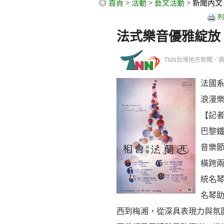
◎
首頁
>
活動
>
藝文活動
> 新聞內文
列
法式樂音優雅綻放 
TNN台灣地方新聞／黃緒勳／
法國系
浪漫
【記
巴黎鐵
音樂
橫跨
統名琴
名琴
西到梅湘，從深具表現力與氛