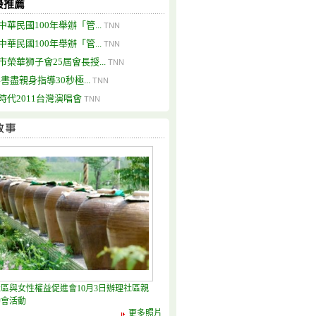
最推薦
中華民國100年舉辦「管...
TNN
中華民國100年舉辦「管...
TNN
市榮華狮子會25屆會長授...
TNN
畢書盡親身指導30秒極...
TNN
時代2011台灣演唱會
TNN
區與女性權益促進會10月3日辦理社區親
動會活動
更多照片