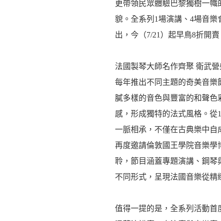
更帶領民眾體驗巴黎獨樹一幟
貌。全系列1場演講、4場音樂
出，今（7/21）起早鳥8折開賣
法國製琴大師名作齊聚 衛武營
每年推出不同主題的奇美音樂
膩多樣的音色與豐富的和聲色
感，形成獨特的法式風格。從1
一脈相承，不僅在古典樂中自
再度邀請倫敦國王學院音樂學
聆，節目涵蓋專題演講、鋼琴
不同形式，呈現法國音樂從精
值得一提的是，全系列活動首