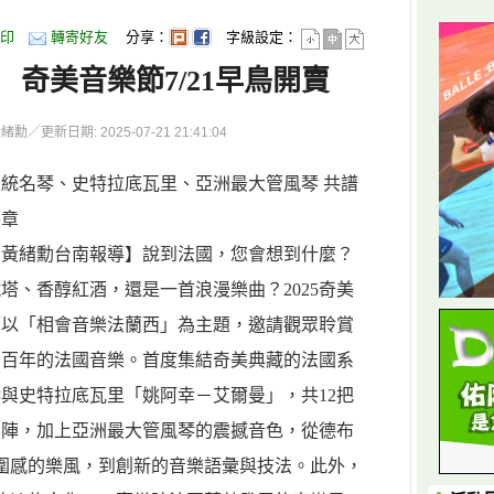
印
轉寄好友
分享：
字級設定：
奇美音樂節7/21早鳥開賣
更新日期: 2025-07-21 21:41:04
統名琴、史特拉底瓦里、亞洲最大管風琴 共譜
樂章
者黃緒勳台南報導】說到法國，您會想到什麼？
塔、香醇紅酒，還是一首浪漫樂曲？2025奇美
節以「相會音樂法蘭西」為主題，邀請觀眾聆賞
兩百年的法國音樂。首度集結奇美典藏的法國系
與史特拉底瓦里「姚阿幸－艾爾曼」，共12把
助陣，加上亞洲最大管風琴的震撼音色，從德布
圍感的樂風，到創新的音樂語彙與技法。此外，