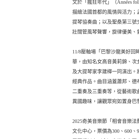
文於「瘋狂年代」（Années 
描繪法國首都的風情與活力；
提琴協奏曲；以及聖桑第三號
壯闊管風琴聲響，旋律優美、
11/8壓軸場「巴黎沙龍美好回
華，由知名女高音黃莉錦、次
及大提琴家李建樺一同演出。
經典作品。曲目涵蓋蕭邦、德
二重奏及三重奏等，從藝術歌
異國趣味，讓觀眾宛如置身巴
2025奇美音樂節「相會音樂
文化中心，票價為300、600、900