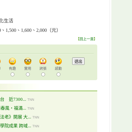
文化生活
0、1,500、1,600、2,000（元）
【
回上一頁
】
聊
有趣
實用
誇張
感動
近7300...
TNN
春風・福滿...
TNN
老》開展 大...
TNN
院成果 跨域...
TNN