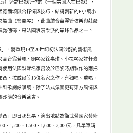
folles）造訪巴黎所作的《一個美國人在巴黎》，
孟德爾頌融合抒情與技巧、結構創新的E小調小
交響曲《管風琴》，此曲結合華麗管弦樂與莊嚴
氣勢磅礡，是法國浪漫樂派的巔峰作品之一。
眸」，將重現19至20世紀初法國沙龍的藝術風
女高音翁若珮、鋼琴家徐嘉琪、小提琴家許軒豪
將使用法國製琴名家呂波於巴黎時期製作的兩把
布西、拉威爾等13位名家之作，有獨唱、重唱、
曲到歌劇詠嘆調，除了法式氛圍更有東方風情與
黎沙龍的音樂盛會。
法蘭西」即日起售票，演出地點為衛武營國家藝術
、1,200、1,500、1,600、2,000元，凡單筆購