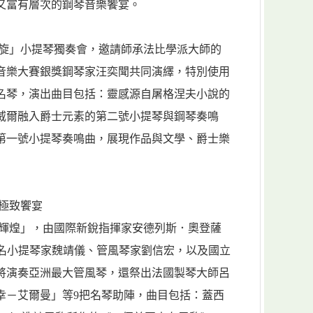
又富有層次的鋼琴音樂饗宴。
的迴旋」小提琴獨奏會，邀請師承法比學派大師的
音樂大賽銀獎鋼琴家汪奕聞共同演繹，特別使用
的名琴，演出曲目包括：靈感源自屠格涅夫小說的
威爾融入爵士元素的第二號小提琴與鋼琴奏鳴
第一號小提琴奏鳴曲，展現作品與文學、爵士樂
極致饗宴
交響輝煌」，由國際新銳指揮家安德列斯．奧登薩
mer）、知名小提琴家魏靖儀、管風琴家劉信宏，以及國立
將演奏亞洲最大管風琴，還祭出法國製琴大師呂
幸－艾爾曼」等9把名琴助陣，曲目包括：蓋西