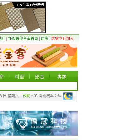
設計
|
TNN數位台南首頁
|
店家
|
店家立即加入
商
村里
影音
專題
08 日 星期六
夜晚
~°C 降雨機率：%