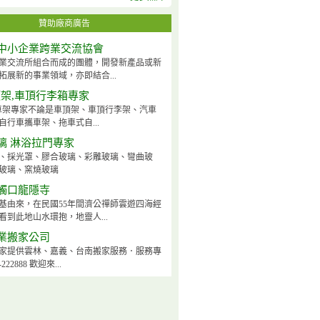
贊助廠商廣告
中小企業跨業交流協會
業交流所組合而成的團體，開發新產品或新
拓展新的事業領域，亦即結合...
頂架,車頂行李箱專家
ck車架專家不論是車頂架、車頂行李架、汽車
自行車攜車架、拖車式自...
璃 淋浴拉門專家
、採光罩、膠合玻璃、彩雕玻璃、彎曲玻
玻璃、窯燒玻璃
觸口龍隱寺
基由來，在民國55年間濟公禪師雲遊四海經
看到此地山水環抱，地靈人...
業搬家公司
家提供雲林、嘉義、台南搬家服務．服務專
222888 歡迎來...