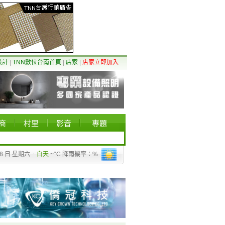
設計
|
TNN數位台南首頁
|
店家
|
店家立即加入
商
村里
影音
專題
08 日 星期六
白天
~°C 降雨機率：%