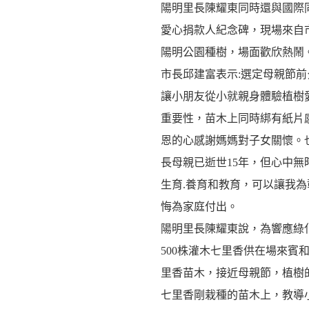
陽明里長陳耀東同時還與國際
愛心捐款人紀念碑，現場來自市
陽明公園種樹，場面歡欣熱鬧
市長邱建富表示:選定母親節
讓小朋友從小就親身體驗植樹
重要性，苗木上同時綁有紙片
恩的心感謝媽媽對子女關懷。
長母親已逝世15年，但心中無
生育.養育和教育，可以讓我
悔為家庭付出。
陽明里長陳耀東說，為響應綠
500株灌木七里香供在場來賓
里香苗木，接近母親節，植樹
七里香剛栽種的苗木上，教導