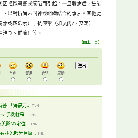
可因輕微聲響或觸碰而引起。一旦發病后，隻能
），以對抗尚未同神經組織結合的毒素。其他處
霉素或四環素）﹔抗痙攣（如氯丙?、安定）﹔
管進食、補液）等。
【
回上一頁
】
聊
有趣
實用
誇張
感動
 「海福刀...
TNN
 手機就是...
TNN
醫3D定位...
TNN
診免部分負擔...
TNN