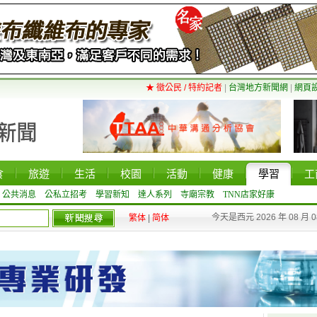
★ 徵公民 / 特約記者
|
台灣地方新聞網
|
網頁
食
旅遊
生活
校園
活動
健康
學習
工
公共消息
公私立招考
學習新知
達人系列
寺廟宗教
TNN店家好康
今天是西元 2026 年 08 月 
繁体
|
简体