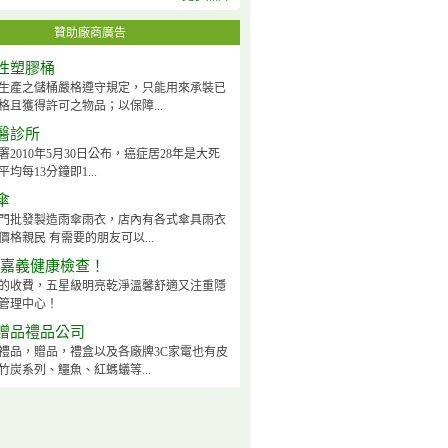
贊助廠商廣告
性塑膠桶
生產之儲桶嚴格遵守規定，只能用來承裝已
格且獲得許可之物品；以保障...
醫診所
2010年5月30日公布，癌症居28年是大死
均每13分鐘即1...
傘
門批發製造雨傘雨衣，店內有各式傘具雨衣
價格親民 有需要的朋友可以...
-嘉義健康檢查！
的收費，五星級明亮乾淨溫馨舒適又注重隱
管理中心！
贈品禮品公司
禮品，贈品，禮盒以及各廠牌3C家電也有皮
竹炭系列、鱷魚、紅螞蟻等...