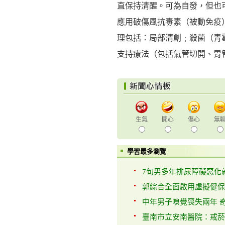
直保持清醒。可為自發，但也
應用破傷風抗毒素（被動免疫
理包括：局部清創﹔殺菌（青
支持療法（包括氣管切開、胃
生氣
開心
傷心
無
學習最多瀏覽
7旬男多年排尿障礙惡化就醫
郭綜合全面啟用虛擬健保卡
中年男子嗅覺喪失兩年 奇美
臺南市立安南醫院：戒菸看