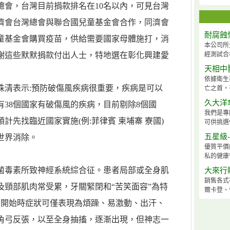
總會，台灣目前捐款排名在10名以內，可見台灣
濟會台灣總會與聯合國兒童基金會合作，同濟會
耐腐蝕
童基金會購買疫苗，供給需要國家母體施打，消
本公司所
謝這些默默捐款付出人士，特地選在彰化興建愛
經測試合
天相中
依據衛生署
珠清表示:預防破傷風疾病很重要，疾病是可以
亡之首，平
久大洋
38個國家有破傷風的疾病，目前剔除8個國
我們是專
計先找臨近國家實施(例:菲律賓 柬埔寨 寮國)
可供挑選
五星級
世界消除。
優質平價
私的健康
菌毒素所致神經系統綜合征。患者局部或全身肌
大來行
銷售各式
及頸部肌肉常受累，牙關緊閉和“苦笑面容”為特
爾卡登、
，開始時症狀可僅表現為煩躁、易激動、出汗、
角弓反張，以至全身抽搐，逐漸出現，但神志一