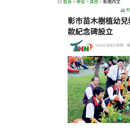
◎
首頁
>
學習
>
其他
> 新聞內文
列
彰市苗木樹植幼兒
款紀念碑設立
TNN台灣地方新聞／攝影記