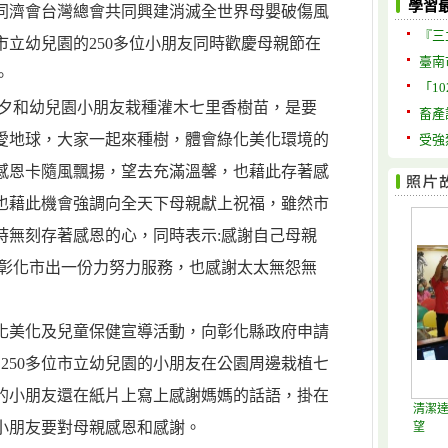
學習
同濟會台灣總會共同興建消滅全世界母嬰破傷風
『三
立幼兒園的250多位小朋友同時歡慶母親節在
臺南
。
「1
前夕和幼兒園小朋友栽種灌木七里香樹苗，是要
畜產
愛地球，大家一起來種樹，體會綠化美化環境的
受強
感恩卡隨風飄揚，望去充滿溫馨，也藉此存著感
也藉此機會強調向全天下母親獻上祝福，雖然市
時無刻存著感恩的心，同時表示:感謝自己母親
為彰化市出一份力努力服務，也感謝太太無怨無
化美化及兒童保健宣導活動，向彰化縣政府申請
和250多位市立幼兒園的小朋友在公園周邊栽植七
的小朋友還在紙片上寫上感謝媽媽的話語，掛在
清潔達
小朋友要對母親感恩和感謝。
望