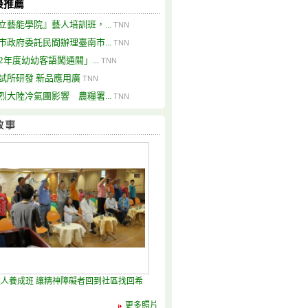
最推薦
立藝能學院』藝人培訓班，...
TNN
市政府委託民間辦理臺南市...
TNN
02年度幼幼客語闖通關」...
TNN
試所研發 新品應用廣
TNN
烈大陸冷氣團影響 農糧署...
TNN
人養成班 讓精神障礙者回到社區找回希
更多照片