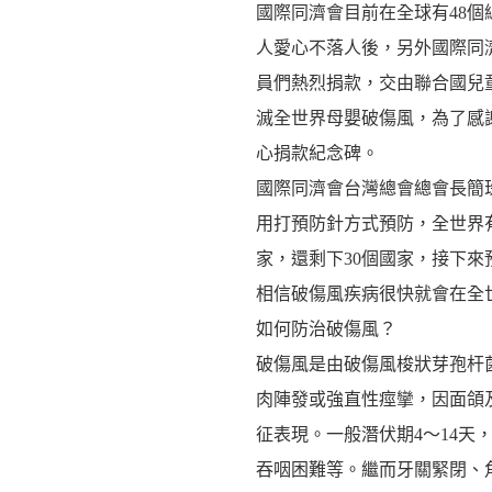
國際同濟會目前在全球有48個
人愛心不落人後，另外國際同
員們熱烈捐款，交由聯合國兒
滅全世界母嬰破傷風，為了感
心捐款紀念碑。
國際同濟會台灣總會總會長簡
用打預防針方式預防，全世界有
家，還剩下30個國家，接下來預
相信破傷風疾病很快就會在全
如何防治破傷風？
破傷風是由破傷風梭狀芽孢杆
肉陣發或強直性痙攣，因面頜
征表現。一般潛伏期4～14天
吞咽困難等。繼而牙關緊閉、