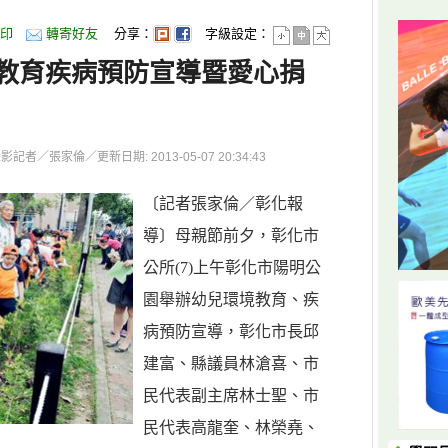
印
轉寄好友
分享：
字級設定：
教育疾病預防宣導暨愛心捐
者／張家倫／更新日期: 2013-05-07 20:34:43
〔記者張家倫／彰化報
導〕母親節前夕，彰化市
公所(7)上午彰化市陽明公
園舉辦幼兒環境教育、疾
病預防宣導，彰化市長邱
建富、縣議員林滄喜、市
民代表副主席林士聖、市
民代表高龍奎、林榮堯、