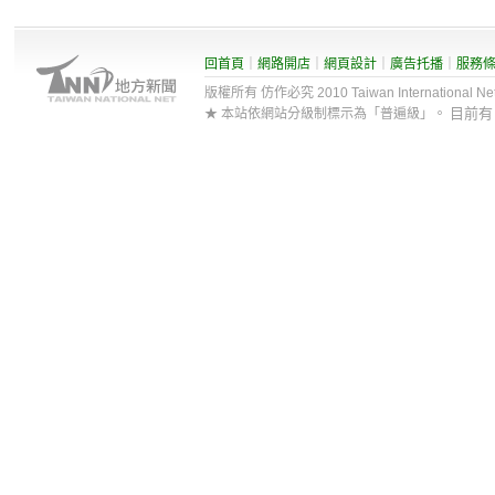
回首頁
｜
網路開店
｜
網頁設計
｜
廣告托播
｜
服務
版權所有 仿作必究 2010 Taiwan International Net Co
目前
★ 本站依網站分級制標示為「普遍級」。