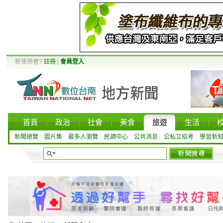
新使用者?
註冊
|
會員登入
首頁
政治
社會
美食
旅遊
生活
新聞總覽
圖片集
最多人瀏覽
民調中心
公共消息
公私立招考
學習新