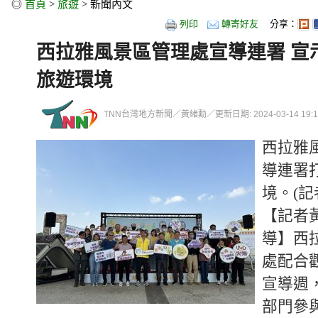
◎
首頁
>
旅遊
> 新聞內文
列印
轉寄好友
分享：
西拉雅風景區管理處宣導連署 宣
旅遊環境
TNN台灣地方新聞／黃緒勳／更新日期: 2024-03-14 19:16
西拉雅
導連署
境。(記
【記者
導】西
處配合
宣導週
部門參