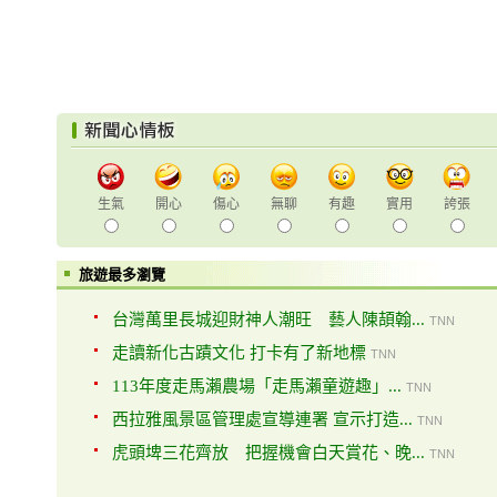
生氣
開心
傷心
無聊
有趣
實用
誇張
旅遊最多瀏覽
台灣萬里長城迎財神人潮旺 藝人陳頡翰...
TNN
走讀新化古蹟文化 打卡有了新地標
TNN
113年度走馬瀨農場「走馬瀨童遊趣」...
TNN
西拉雅風景區管理處宣導連署 宣示打造...
TNN
虎頭埤三花齊放 把握機會白天賞花、晚...
TNN