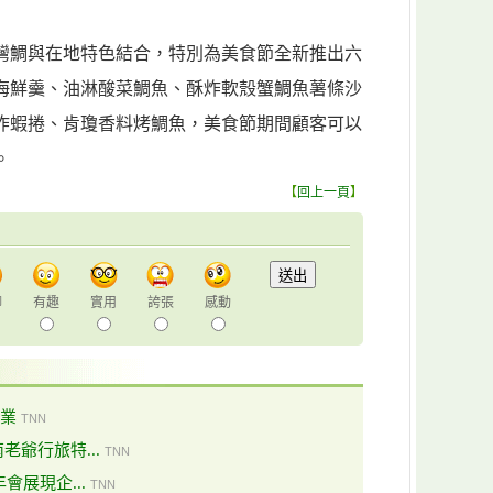
灣鯛與在地特色結合，特別為美食節全新推出六
海鮮羹、油淋酸菜鯛魚、酥炸軟殼蟹鯛魚薯條沙
炸蝦捲、肯瓊香料烤鯛魚，美食節期間顧客可以
。
【
回上一頁
】
聊
有趣
實用
誇張
感動
業
TNN
老爺行旅特...
TNN
會展現企...
TNN