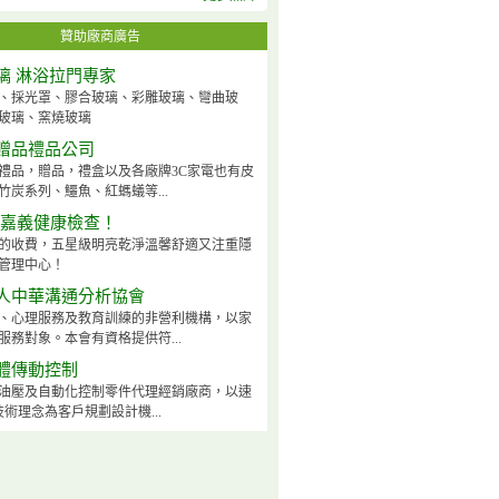
贊助廠商廣告
璃 淋浴拉門專家
、採光罩、膠合玻璃、彩雕玻璃、彎曲玻
玻璃、窯燒玻璃
贈品禮品公司
禮品，贈品，禮盒以及各廠牌3C家電也有皮
竹炭系列、鱷魚、紅螞蟻等...
-嘉義健康檢查！
的收費，五星級明亮乾淨溫馨舒適又注重隱
管理中心！
人中華溝通分析協會
、心理服務及教育訓練的非營利機構，以家
服務對象。本會有資格提供符...
體傳動控制
油壓及自動化控制零件代理經銷廠商，以速
技術理念為客戶規劃設計機...