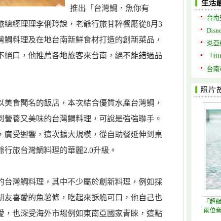
生活
推出「台灣鯛．魚你有
台南
旅總經理理李俐玲說，老爺行旅甘粹餐廳從8月3
Disne
台灣鯛料理及在地台南新鮮食材打造的創新菜品，
炎亞
不絕口，他推薦各地旅客來台南，絕不能錯過品
「B
台南
以美食聞名的飯店，本次結合優質水產台灣鯛，
到營養又美味的台灣鯛料理，可說是強強聯手。
理，廣受迴響，這次擴大規模，從自助餐延伸到桌
行旅台灣鯛料理的華麗2.0升級。
的台灣鯛料理，其中不少屬於創新料理，例如採
朋友喜愛的魚薯條，吃起來酥脆可口，他自己也
「超級
兩位
愛，也深受海外市場例如東南亞國家青睞，這點