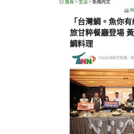
◎
首頁
>
生活
> 新聞內文
列
「台灣鯛。魚你有約
旅甘粹餐廳登場 
鯛料理
TNN台灣地方新聞／黃緒勳／