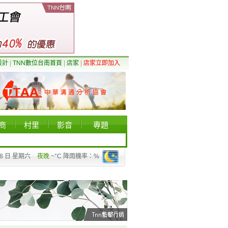
設計
|
TNN數位台南首頁
|
店家
|
店家立即加入
商
村里
影音
專題
08 日 星期六
夜晚
~°C 降雨機率：%