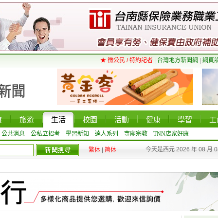
★ 徵公民 / 特約記者
|
台灣地方新聞網
|
網頁
食
旅遊
生活
校園
活動
健康
學習
工
公共消息
公私立招考
學習新知
達人系列
寺廟宗教
TNN店家好康
今天是西元 2026 年 08 月 
繁体
|
简体