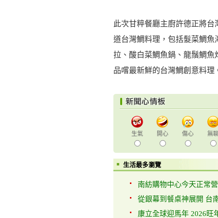
此次甘粹餐廳主廚許德正將台
道台灣鯛料理，包括髮菜鯛魚
拉、酸白菜鯛魚鍋、龍鬚鯛魚
品嚐最新鮮的台灣鯛創意料理
生氣
開心
傷心
無
生活最多瀏覽
南紡購物中心今天正常營
從銀幕到餐桌神展開 台南
康立全球迎馬年 2026旺年