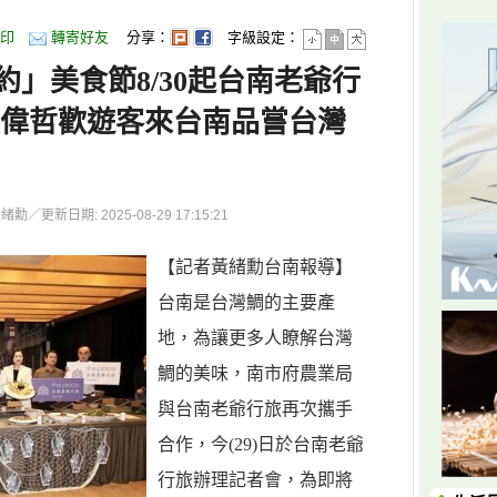
印
轉寄好友
分享：
字級設定：
」美食節8/30起台南老爺行
黃偉哲歡遊客來台南品嘗台灣
更新日期: 2025-08-29 17:15:21
【記者黃緒勳台南報導】
台南是台灣鯛的主要產
地，為讓更多人瞭解台灣
鯛的美味，南市府農業局
與台南老爺行旅再次攜手
合作，今(29)日於台南老爺
行旅辦理記者會，為即將