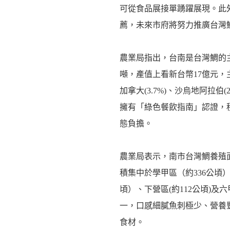
可從食品展接單踴躍展現。此
薦，未來市府將努力推廣台灣
農業局指出，台南是台灣鯛的主要
噸，產值上看新台幣17億元，主要
加拿大(3.7%)、沙烏地阿拉伯
擁有「綠色餐飲指南」認證，
態負擔。
農業局表示，南市台灣鯛養殖面積
積集中於學甲區（約336公頃）
頃）、下營區(約112公頃)及
一，口感細膩魚刺極少、營養
食材。