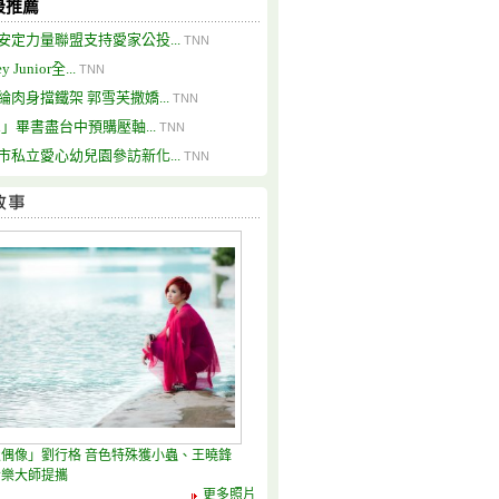
最推薦
安定力量聯盟支持愛家公投...
TNN
y Junior全...
TNN
綸肉身擋鐵架 郭雪芙撒嬌...
TNN
ii」畢書盡台中預購壓軸...
TNN
市私立愛心幼兒園參訪新化...
TNN
偶像」劉行格 音色特殊獲小蟲、王曉鋒
音樂大師提攜
更多照片