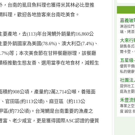
外，台南的虱目魚料理也獲得米其林必比登推
鯛料理，歡迎各地旅客來台南吃美食。
嘉義玻
淋浴拉門
璃、烤漆
產地，去(113)年台灣鯛外銷量約16,860公
大來行
外銷國家為美國(78.6%)、澳大利亞(7.4%)、
銷售各式
爾卡登、
(2.7%)等；本次美食節在甘粹餐廳辦理，該餐廳
五星級
積極推動生態友善、選用當季在地食材，減輕生
優質平價
私的健康
社團法
提供社工
約908公頃，產量約2萬2,714公噸，養殖面
庭為主要
禾豐流
、官田區(約113公頃)、麻豆區（約113公
專業之空
六甲區(約73公頃)。台灣鯛是台南重要的漁產之
度 誠信 
豐富、老少咸宜，更是獲得國際ASC認證的優質