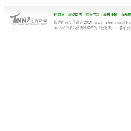
回首頁
｜
網路開店
｜
網頁設計
｜
廣告托播
｜
服務
版權所有 仿作必究 2010 Taiwan International Net Co
目前
★ 本站依網站分級制標示為「普遍級」。