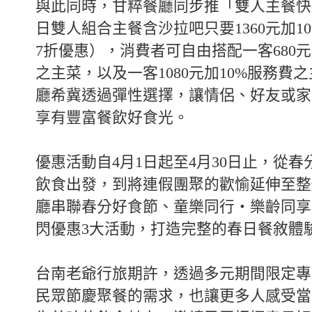
與此同時，甘粹餐廳同步推「雙人主餐快
日雙人組合主餐含沙拉吧只要1360元加1
7折優惠），消費者可自由搭配一客680元
之主菜，以及一客1080元加10%服務費
廳希冀透過彈性選擇，讓情侶、好友或家
享有豐富餐飲好食光。
優惠活動自4月1日起至4月30日止，從
飲食出發，到將連假團聚的歡愉延伸至整
廳串聯春分好食節、童樂同行・樂齡同享
閃優惠3大活動，打造完整的春日餐敘體
台南老爺行旅期許，透過多元期間限定專
民眾節慶聚餐的需求，也讓更多人感受當