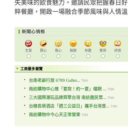
失美味的飲食魅力。邀請民眾把握春日好
粹餐廳，開啟一場融合季節風味與人情溫
生氣
開心
傷心
無聊
有趣
實用
誇張
工商最多瀏覽
台南老爺行旅 6789 Galler...
TNN
南紡購物中心推「夏款！約一夏」檔期 ...
TNN
三大國際潮玩品牌齊聚台灣 南紡邀民眾...
TNN
台糖長榮酒店「週三公益日」攜手台灣普...
TNN
南紡購物中今心天正常營業
TNN