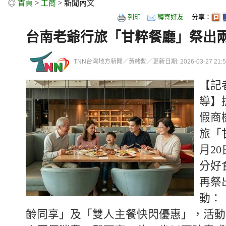
◎
首頁
>
工商
> 新聞內文
列印
轉寄好友
分享：
台南老爺行旅「甘粹餐廳」祭出
TNN台灣地方新聞／黃緒勳／更新日期: 2026-03-27 21:59
【記
導】
假商
旅「
月2
分好
再祭
動：
齡同享」及「雙人主餐快閃優惠」，活動