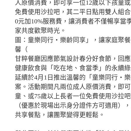
人原價消費，即可享一位12歲以下孩童或
免費使用沙拉吧，其二平日點用雙人組合主
0元加10%服務費，讓消費者不僅暢享當
家共度歡聚時光。
圖：童樂同行・樂齡同享」，讓家庭聚餐
馨（
甘粹餐廳因應節氣設計春分好食節，回應
健康飲食與「吃在地、食當季」的永續綠
延續於4月1日推出溫馨的「童樂同行・
案。活動期間凡兩位成人原價消費，即可
童、或75歲以上長者一位免費使用沙拉
（優惠於現場出示身分證件方可適用），
共享餐點，讓團聚變得更輕鬆。