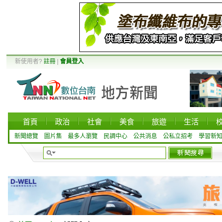
新使用者?
註冊
|
會員登入
首頁
政治
社會
美食
旅遊
生活
新聞總覽
圖片集
最多人瀏覽
民調中心
公共消息
公私立招考
學習新