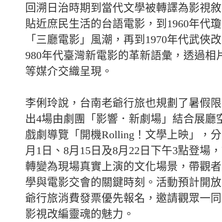
回溯日治時期到當代文學被轉譯為影視敘
貼近庶民生活的台語電影，到1960年代
「三廳電影」風潮，再到1970年代武俠
980年代臺灣新電影的革新語彙，透過相
等媒介交織呈現。
李俐玲說，台南老爺行旅也規劃了暑假限
出4場由劇團「影響．新劇場」結合展廳
戲劇導覽「開機Rolling！文學上映」，分
月1日、8月15日及8月22日下午3點登場
轉變為現場真實上演的文化場景，帶觀者
學與電影交會的關鍵時刻。活動預計開放
爺行旅消費發票優先報名，邀請觀眾一同
影視改編靈魂的魅力。