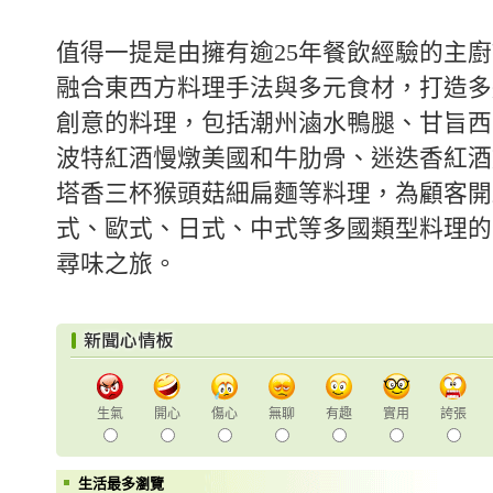
值得一提是由擁有逾25年餐飲經驗的主
融合東西方料理手法與多元食材，打造多
創意的料理，包括潮州滷水鴨腿、甘旨西
波特紅酒慢燉美國和牛肋骨、迷迭香紅酒
塔香三杯猴頭菇細扁麵等料理，為顧客開
式、歐式、日式、中式等多國類型料理的
尋味之旅。
生氣
開心
傷心
無聊
有趣
實用
誇張
生活最多瀏覽