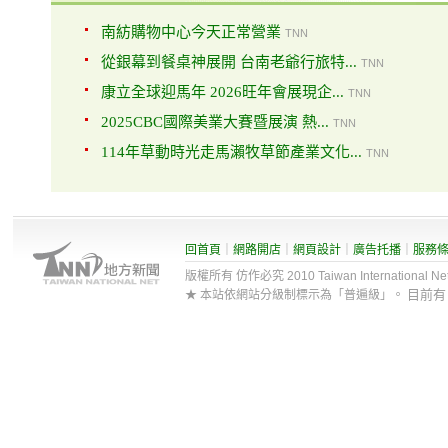
南紡購物中心今天正常營業
TNN
從銀幕到餐桌神展開 台南老爺行旅特...
TNN
康立全球迎馬年 2026旺年會展現企...
TNN
2025CBC國際美業大賽暨展演 熱...
TNN
114年草動時光走馬瀨牧草節產業文化...
TNN
回首頁
｜
網路開店
｜
網頁設計
｜
廣告托播
｜
服務
版權所有 仿作必究 2010 Taiwan International Net Co
目前
★ 本站依網站分級制標示為「普遍級」。