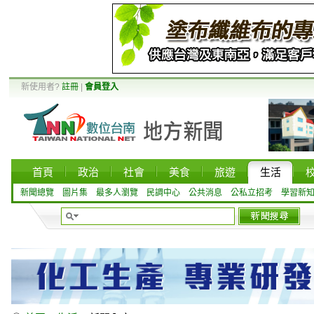
新使用者?
註冊
|
會員登入
首頁
政治
社會
美食
旅遊
生活
新聞總覽
圖片集
最多人瀏覽
民調中心
公共消息
公私立招考
學習新