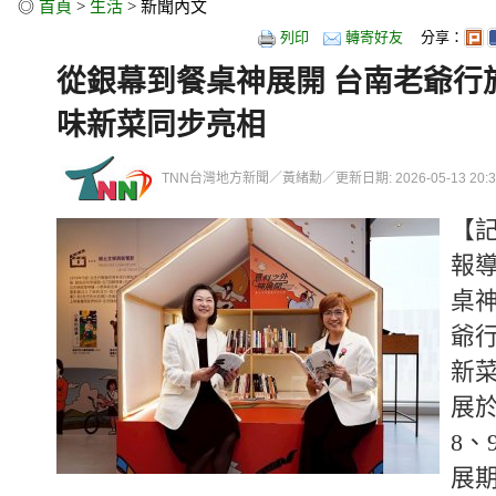
◎
首頁
>
生活
> 新聞內文
列印
轉寄好友
分享：
從銀幕到餐桌神展開 台南老爺行
味新菜同步亮相
TNN台灣地方新聞／黃緒勳／更新日期: 2026-05-13 20:33
【
報
桌
爺
新
展
8、
展期