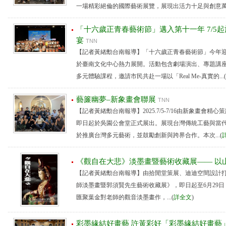
一場精彩絕倫的國際藝術展覽，展現出活力十足與創意萬分的
「十六歲正青春藝術節」邁入第十一年 7/5
宴
TNN
【記者黃緒勳台南報導】「十六歲正青春藝術節」今年迎來
於臺南文化中心熱力展開。活動包含劇場演出、專題講
多元體驗課程，邀請市民共赴一場以「Real Me-真實的...(
藝簾幽夢–新象畫會聯展
TNN
【記者黃緒勳台南報導】2025.7/5-7/16由新象畫會
即日起於吳園公會堂正式展出。展現台灣傳統工藝與當
於推廣台灣多元藝術，並鼓勵創新與跨界合作。本次...(
《觀自在大悲》淡墨畫暨藝術收藏展—— 以
【記者黃緒勳台南報導】由拾閒堂策展、迪迪空間設計
師淡墨畫暨郭須賢先生藝術收藏展》，即日起至6月29
匯聚葉金對老師的觀音淡墨畫作，...(
詳全文
)
彩墨緣結好畫藝 許黃彩好「彩墨緣結好畫藝