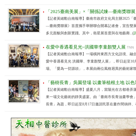
「2025臺南美展」×「關係試煉—臺南獎聯
【記者黃緒勳台南報導】臺南市政府文化局主辦2025「
—臺南獎聯展》首度攜手舉辦聯合開幕記者會，宣告雙
多元面貌與創新實踐。其中，衛星展首度與在地藝廊...(
在愛中香遇看見光~洪國華李童顏雙人展
TNN
【記者黃緒勳台南報導】一場橫跨東西方文化語境、融合
愛中香遇看見光 洪國華、李童顏雙人展」，即日起至10
場。「愛為一切源頭」，本展由兩位風格迥異的藝術家聯袂策
「藝樹長青」吳園登場 以畫筆植根土地 以
【記者黃緒勳台南報導】盛夏八月，當陽光在古都巷弄
來一場文化藝術的靜美盛宴。由「臺南市長青油畫學會
長青」為題，即日起至8月17日邀請民眾在畫作間徜徉、在色