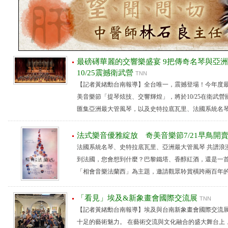
最磅礡華麗的交響樂盛宴 9把傳奇名琴與
10/25震撼衛武營
TNN
【記者黃緒勳台南報導】全台唯一，震撼登場！今年度最華
美音樂節「提琴炫技、交響輝煌」，將於10/25在衛武
匯集亞洲最大管風琴，以及史特拉底瓦里、法國系統名琴..
法式樂音優雅綻放 奇美音樂節7/21早鳥開
法國系統名琴、史特拉底瓦里、亞洲最大管風琴 共譜浪
到法國，您會想到什麼？巴黎鐵塔、香醇紅酒，還是一首浪
「相會音樂法蘭西」為主題，邀請觀眾聆賞橫跨兩百年的法國
「看見」埃及&新象畫會國際交流展
TNN
【記者黃緒勳台南報導】埃及與台南新象畫會國際交流
十足的藝術魅力。 在藝術交流與文化融合的盛大舞台上