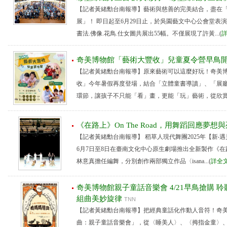
【記者黃緒勳台南報導】藝術與慈善的完美結合，盡在「
展」！ 即日起至6月29日止，於吳園藝文中心公會堂表
書法.佛像.花鳥.仕女圖共展出55幅。不僅展現了許黃...(
奇美博物館「藝術大豐收」兒童夏令營早鳥開
【記者黃緒勳台南報導】原來藝術可以這麼好玩！奇美
收」今年暑假再度登場，結合「立體童書導讀」、「展
環節，讓孩子不只能「看」畫，更能「玩」藝術，從欣賞到創
《在路上》On The Road，用舞蹈回應夢
【記者黃緒勳台南報導】 稻草人現代舞團2025年【新
6月7日至8日在臺南文化中心原生劇場推出全新製作《
林意真擔任編舞，分別創作兩部獨立作品〈isana...(
詳全
奇美博物館親子童話音樂會 4/21早鳥搶購 
組曲美妙旋律
TNN
【記者黃緒勳台南報導】把經典童話化作動人音符！奇美
曲：親子童話音樂會」，從〈睡美人〉、〈拇指金童〉