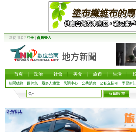
新使用者?
註冊
|
會員登入
首頁
政治
社會
美食
旅遊
生活
新聞總覽
圖片集
最多人瀏覽
民調中心
公共消息
公私立招考
學習新