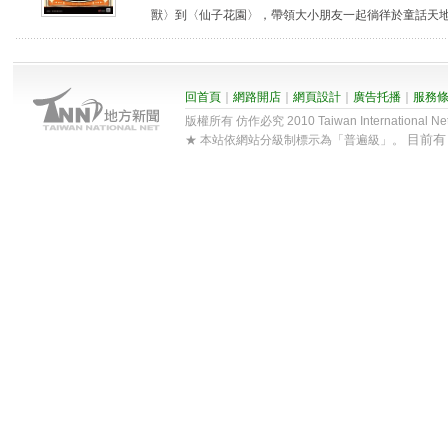
獸〉到〈仙子花園〉，帶領大小朋友一起徜徉於童話天地，
回首頁
｜
網路開店
｜
網頁設計
｜
廣告托播
｜
服務
版權所有 仿作必究 2010 Taiwan International Net Co
目前
★ 本站依網站分級制標示為「普遍級」。