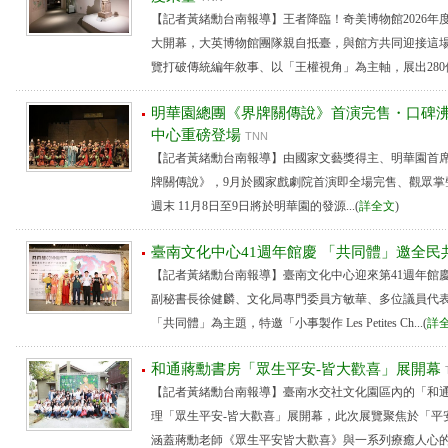
【記者黃緒勳台南報導】王者降臨！奇美博物館2026年
大開幕，大英博物館團隊親自抵臺，與館方共同迎接這
覽打破傳統編年敘事、以「王權視角」為主軸，展出280件大
明華園總團《界牌關傳說》首演完售・口碑
中心重磅登場
TNN
【記者黃緒勳台南報導】由國家文藝獎得主、明華園首
牌關傳說》，9月於國家戲劇院首演即全場完售、觀眾掌
週末 11月8日至9日將於明華園的發源...(
詳全文
)
臺南文化中心41週年館慶 「共同體」邀全民
【記者黃緒勳台南報導】臺南文化中心迎來第41週年館
副秘書長徐健麟、文化局專門委員方敏華、多位議員代
「共同體」為主題，特邀「小事製作 Les Petites Ch...(
詳
和通蔣勳書房「眾生平安-皆大歡喜」展開幕
【記者黃緒勳台南報導】臺南水交社文化園區內的「和通蔣
理「眾生平安-皆大歡喜」展開幕，此次展覽聚焦於「平
涵蓋蔣勳老師《眾生平安皆大歡喜》與一系列療癒人心的..