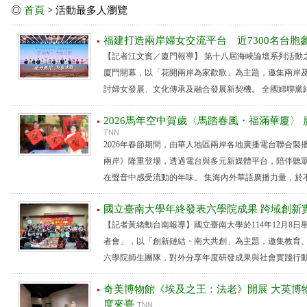
◎
首頁
> 活動最多人瀏覽
福建打造兩岸婦女交流平台 近7300名台胞
【記者江文賓／廈門報導】 第十八屆海峽論壇系列活動
廈門開幕，以「花開兩岸為家歡歌」為主題，邀集兩岸
討婦女發展、文化傳承及融合發展新契機。 全國婦聯黨組書
2026馬年空中賀歲〈馬踏春風・福滿華廈〉
TNN
2026年春節期間，由華人地區兩岸各地廣播電台聯合製
兩岸》隆重登場，透過電台與多元新媒體平台，陪伴聽
在聲音中感受流動的年味。 集海內外華語廣播力量，於不同
國立臺南大學年終發表六學院成果 跨域創新
【記者黃緒勳台南報導】國立臺南大學於114年12月8
者會」，以「創新鏈結・南大共創」為主題，邀集教育
六學院師生團隊，對外分享年度研發成果與社會實踐行動，從
奇美博物館《埃及之王：法老》開展 大英博物館
度來臺
TNN